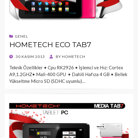
GENEL
HOMETECH ECO TAB7
POSTED
30 KASIM 2013
BY
HOMETECH
ON
Teknik Özellikler • Cpu RK2926 • İşlemci ve Hız: Cortex
A9,1.2GHZ• Mali-400 GPU • Dahili Hafıza 4 GB • Bellek
Yükseltme Micro SD (SDHC uyumlu)…