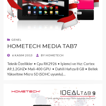
GENEL
HOMETECH MEDIA TAB7
POSTED
6 KASIM 2013
BY
HOMETECH
ON
Teknik Özellikler • Cpu RK2926 • İşlemci ve Hız: Cortex
A9,1.2GHZ• Mali-400 GPU • Dahili Hafıza 8 GB • Bellek
Yükseltme Micro SD (SDHC uyumlu)…