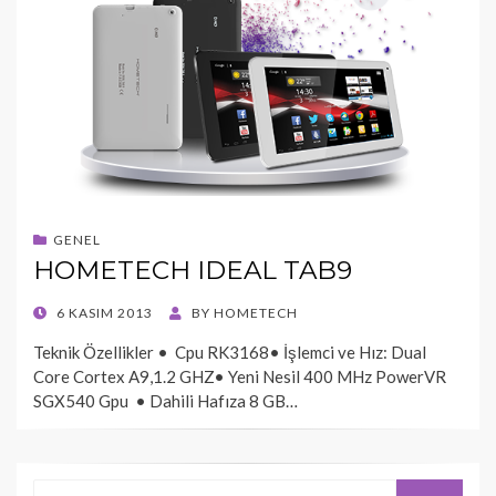
GENEL
HOMETECH IDEAL TAB9
POSTED
6 KASIM 2013
BY
HOMETECH
ON
Teknik Özellikler • Cpu RK3168• İşlemci ve Hız: Dual
Core Cortex A9,1.2 GHZ• Yeni Nesil 400 MHz PowerVR
SGX540 Gpu • Dahili Hafıza 8 GB…
Search