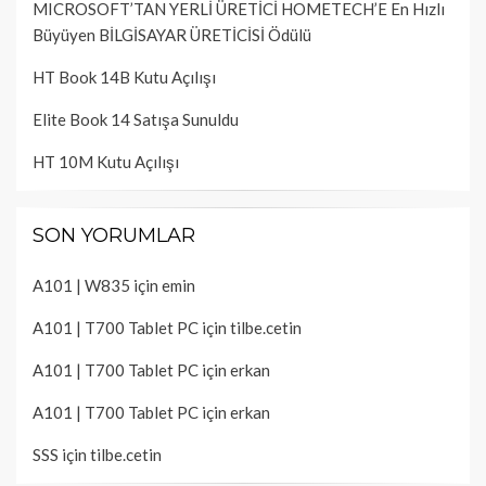
MICROSOFT’TAN YERLİ ÜRETİCİ HOMETECH’E En Hızlı
Büyüyen BİLGİSAYAR ÜRETİCİSİ Ödülü
HT Book 14B Kutu Açılışı
Elite Book 14 Satışa Sunuldu
HT 10M Kutu Açılışı
SON YORUMLAR
A101 | W835
için
emin
A101 | T700 Tablet PC
için
tilbe.cetin
A101 | T700 Tablet PC
için
erkan
A101 | T700 Tablet PC
için
erkan
SSS
için
tilbe.cetin