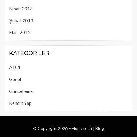
Nisan 2013
Şubat 2013
Ekim 2012
KATEGORILER
A101
Genel
Güncelleme
Kendin Yap
© Copyright 2026 –
Hometech | Blog
Wisteria Theme by
WPFriendship
⋅
Powered by
WordPress