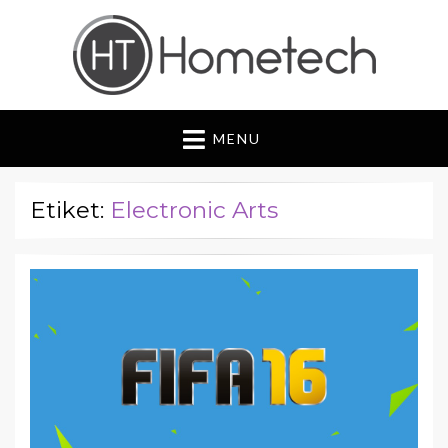
Hometech | Blog
"Daima yenilikçi, Daima güvenilir"
MENU
Etiket:
Electronic Arts