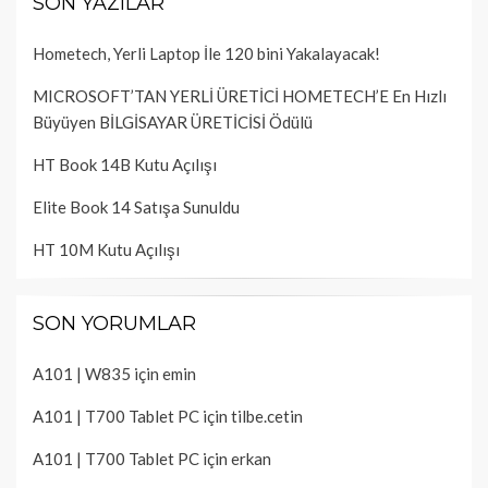
SON YAZILAR
Hometech, Yerli Laptop İle 120 bini Yakalayacak!
MICROSOFT’TAN YERLİ ÜRETİCİ HOMETECH’E En Hızlı
Büyüyen BİLGİSAYAR ÜRETİCİSİ Ödülü
HT Book 14B Kutu Açılışı
Elite Book 14 Satışa Sunuldu
HT 10M Kutu Açılışı
SON YORUMLAR
A101 | W835
için
emin
A101 | T700 Tablet PC
için
tilbe.cetin
A101 | T700 Tablet PC
için
erkan