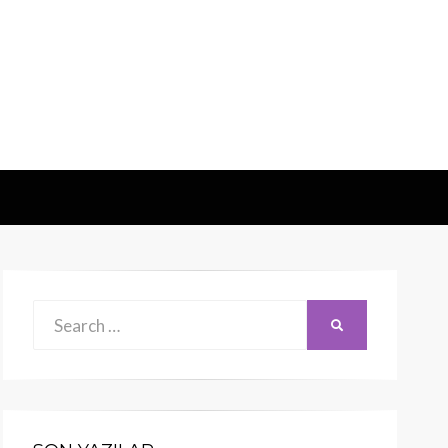
Search
SEARCH
for: