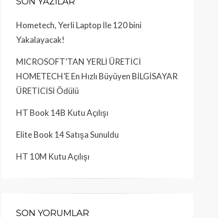
SON YAZILAR
Hometech, Yerli Laptop İle 120 bini
Yakalayacak!
MICROSOFT’TAN YERLİ ÜRETİCİ
HOMETECH’E En Hızlı Büyüyen BİLGİSAYAR
ÜRETİCİSİ Ödülü
HT Book 14B Kutu Açılışı
Elite Book 14 Satışa Sunuldu
HT 10M Kutu Açılışı
SON YORUMLAR