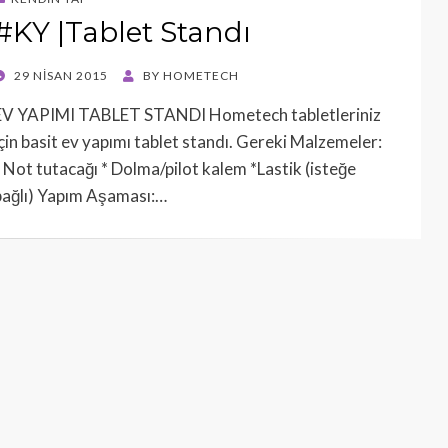
#KY |Tablet Standı
POSTED
29 NISAN 2015
BY
HOMETECH
ON
EV YAPIMI TABLET STANDI Hometech tabletleriniz
için basit ev yapımı tablet standı. Gereki Malzemeler:
* Not tutacağı * Dolma/pilot kalem *Lastik (isteğe
bağlı) Yapım Aşaması:…