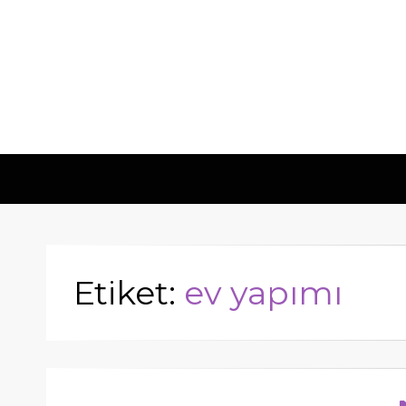
Hometech | Bl
"Daima yenilikçi, Daima güvenilir"
Etiket:
ev yapımı