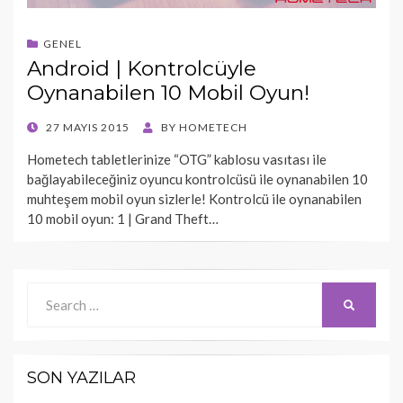
GENEL
Android | Kontrolcüyle
Oynanabilen 10 Mobil Oyun!
POSTED
27 MAYIS 2015
BY
HOMETECH
ON
Hometech tabletlerinize “OTG” kablosu vasıtası ile
bağlayabileceğiniz oyuncu kontrolcüsü ile oynanabilen 10
muhteşem mobil oyun sizlerle! Kontrolcü ile oynanabilen
10 mobil oyun: 1 | Grand Theft…
Search
SEARCH
for:
SON YAZILAR