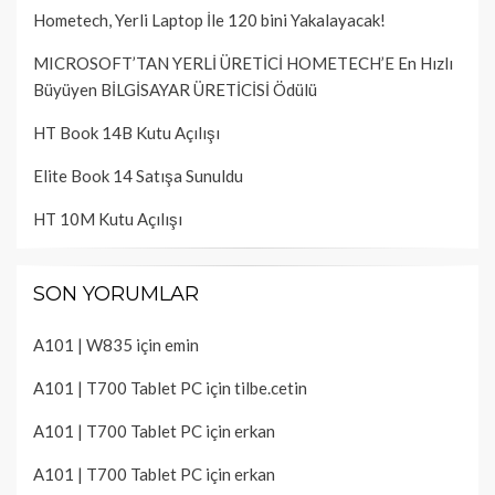
Hometech, Yerli Laptop İle 120 bini Yakalayacak!
MICROSOFT’TAN YERLİ ÜRETİCİ HOMETECH’E En Hızlı
Büyüyen BİLGİSAYAR ÜRETİCİSİ Ödülü
HT Book 14B Kutu Açılışı
Elite Book 14 Satışa Sunuldu
HT 10M Kutu Açılışı
SON YORUMLAR
A101 | W835
için
emin
A101 | T700 Tablet PC
için
tilbe.cetin
A101 | T700 Tablet PC
için
erkan
A101 | T700 Tablet PC
için
erkan