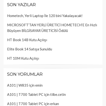
SON YAZILAR
Hometech, Yerli Laptop İle 120 bini Yakalayacak!
MICROSOFT’TAN YERLİ ÜRETİCİ HOMETECH’E En Hızlı
Büyüyen BİLGİSAYAR ÜRETİCİSİ Ödülü
HT Book 14B Kutu Açılışı
Elite Book 14 Satışa Sunuldu
HT 10M Kutu Açılışı
SON YORUMLAR
A101 | W835
için
emin
A101 | T700 Tablet PC
için
tilbe.cetin
A101 | T700 Tablet PC
için
erkan