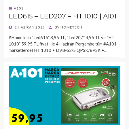
A101
LED615 – LED207 – HT 1010 | A101
POSTED
2 HAZIRAN 2015
BY
HOMETECH
ON
#Hometech “Led615” 8,95 TL, “Led207” 4,95 TL ve “HT
1010” 59,95 TL fiyatı ile 4 Haziran Perşembe tüm #A101
marketlerde! HT 1010 • DVB-S2/S QPSK/8PSK •…