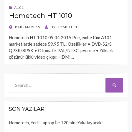
A101
Hometech HT 1010
POSTED
8 NISAN 2015
BY
HOMETECH
ON
Hometech HT 1010 09.04.2015 Perşembe tüm A101
marketlerde sadece 59,95 TL! Özellikler • DVB-S2/S
QPSK/8PSK • Otomatik PAL/NTSC çevirme • Yüksek
çözünürlüklü video çıkışı: HDMI…
Search
SEARCH
for:
SON YAZILAR
Hometech, Yerli Laptop İle 120 bini Yakalayacak!