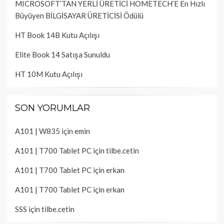
MICROSOFT’TAN YERLİ ÜRETİCİ HOMETECH’E En Hızlı
Büyüyen BİLGİSAYAR ÜRETİCİSİ Ödülü
HT Book 14B Kutu Açılışı
Elite Book 14 Satışa Sunuldu
HT 10M Kutu Açılışı
SON YORUMLAR
A101 | W835
için
emin
A101 | T700 Tablet PC
için
tilbe.cetin
A101 | T700 Tablet PC
için
erkan
A101 | T700 Tablet PC
için
erkan
SSS
için
tilbe.cetin