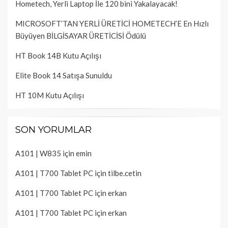
Hometech, Yerli Laptop İle 120 bini Yakalayacak!
MICROSOFT’TAN YERLİ ÜRETİCİ HOMETECH’E En Hızlı
Büyüyen BİLGİSAYAR ÜRETİCİSİ Ödülü
HT Book 14B Kutu Açılışı
Elite Book 14 Satışa Sunuldu
HT 10M Kutu Açılışı
SON YORUMLAR
A101 | W835
için
emin
A101 | T700 Tablet PC
için
tilbe.cetin
A101 | T700 Tablet PC
için
erkan
A101 | T700 Tablet PC
için
erkan