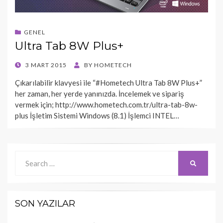
GENEL
Ultra Tab 8W Plus+
POSTED
3 MART 2015
BY
HOMETECH
ON
Çıkarılabilir klavyesi ile “#Hometech Ultra Tab 8W Plus+”
her zaman, her yerde yanınızda. İncelemek ve sipariş
vermek için; http://www.hometech.com.tr/ultra-tab-8w-
plus İşletim Sistemi Windows (8.1) İşlemci INTEL…
Search
SEARCH
for:
SON YAZILAR