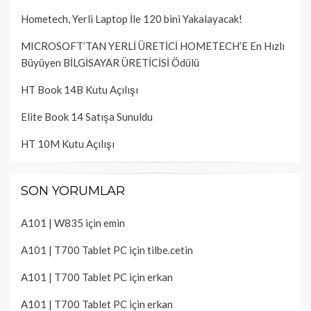
Hometech, Yerli Laptop İle 120 bini Yakalayacak!
MICROSOFT’TAN YERLİ ÜRETİCİ HOMETECH’E En Hızlı
Büyüyen BİLGİSAYAR ÜRETİCİSİ Ödülü
HT Book 14B Kutu Açılışı
Elite Book 14 Satışa Sunuldu
HT 10M Kutu Açılışı
SON YORUMLAR
A101 | W835
için
emin
A101 | T700 Tablet PC
için
tilbe.cetin
A101 | T700 Tablet PC
için
erkan
A101 | T700 Tablet PC
için
erkan