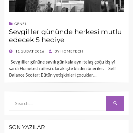
GENEL
Sevgililer gününde herkesi mutlu
edecek 5 hediye
POSTED
11 ŞUBAT 2016
BY
HOMETECH
ON
Sevgililer gününe sayılı gün kala aynı telaş çoğu kişiyi
sardı Hometech ailesi olarak işte bizden öneriler. Self
Balance Scoter: Bütün yetişkinleri çocuklar…
Search
SEARCH
for:
SON YAZILAR