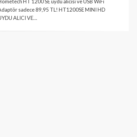
Hometech HT 1200 SE uydu alıcısı ve USB WiFi
Adaptör sadece 89,95 TL! HT1200SE MINI HD
UYDU ALICI VE…