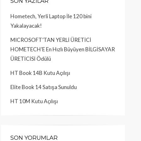
SON YAZILAR
Hometech, Yerli Laptop İle 120 bini
Yakalayacak!
MICROSOFT’TAN YERLİ ÜRETİCİ
HOMETECH’E En Hızlı Büyüyen BİLGİSAYAR
ÜRETİCİSİ Ödülü
HT Book 14B Kutu Açılışı
Elite Book 14 Satışa Sunuldu
HT 10M Kutu Açılışı
SON YORUMLAR