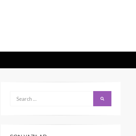
Search
SEARCH
for: