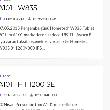
A101 | W835
POSTED
5 MAYIS 2015
BY
HOMETECH
ON
07.05.2015 Perşembe günü Hometech W835 Tablet
PC tüm A101 marketlerde sadece 189 TL! Ayrıca 8
aya varan taksit seçenekleriyle birlikte. Hometech
W835 8″ 1280×800 IPS…
A101
A101 | HT 1200 SE
POSTED
28 NISAN 2015
BY
HOMETECH
ON
30 Nisan Perşembe tüm A101 marketlerde