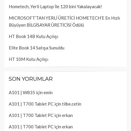
Hometech, Yerli Laptop İle 120 bini Yakalayacak!
MICROSOFT’TAN YERLİ ÜRETİCİ HOMETECH’E En Hızlı
Büyüyen BİLGİSAYAR ÜRETİCİSİ Ödülü
HT Book 14B Kutu Açılışı
Elite Book 14 Satışa Sunuldu
HT 10M Kutu Açılışı
SON YORUMLAR
A101 | W835
için
emin
A101 | T700 Tablet PC
için
tilbe.cetin
A101 | T700 Tablet PC
için
erkan
A101 | T700 Tablet PC
için
erkan