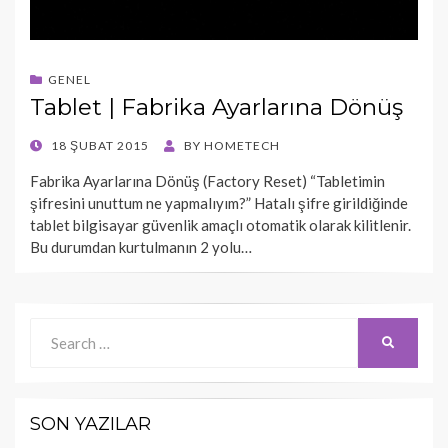
GENEL
Tablet | Fabrika Ayarlarına Dönüş
POSTED
18 ŞUBAT 2015
BY
HOMETECH
ON
Fabrika Ayarlarına Dönüş (Factory Reset) “Tabletimin
şifresini unuttum ne yapmalıyım?” Hatalı şifre girildiğinde
tablet bilgisayar güvenlik amaçlı otomatik olarak kilitlenir.
Bu durumdan kurtulmanın 2 yolu…
Search
SEARCH
for:
SON YAZILAR