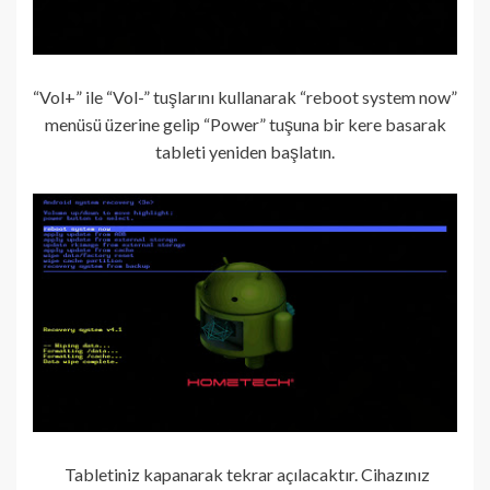
“Vol+” ile “Vol-” tuşlarını kullanarak “reboot system now”
menüsü üzerine gelip “Power” tuşuna bir kere basarak
tableti yeniden başlatın.
Tabletiniz kapanarak tekrar açılacaktır. Cihazınız