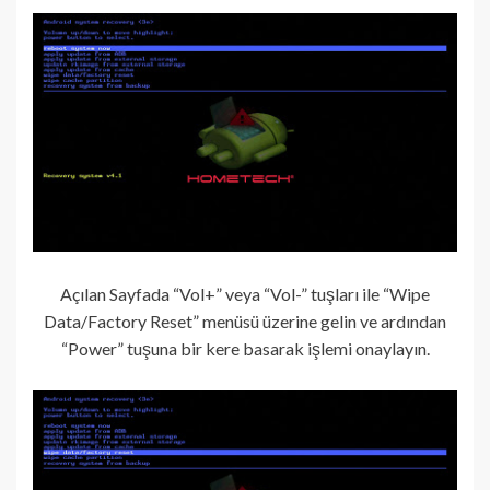
Açılan Sayfada “Vol+” veya “Vol-” tuşları ile “Wipe
Data/Factory Reset” menüsü üzerine gelin ve ardından
“Power” tuşuna bir kere basarak işlemi onaylayın.