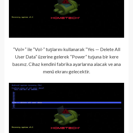
“Vol+” ile “Vol-” tuşlarını kullanarak “Yes — Delete All
User Data” üzerine gelerek “Power” tuşuna bir kere
basınız. Cihaz kendini fabrika ayarlarına alacak ve ana
menü ekranı gelecektir.