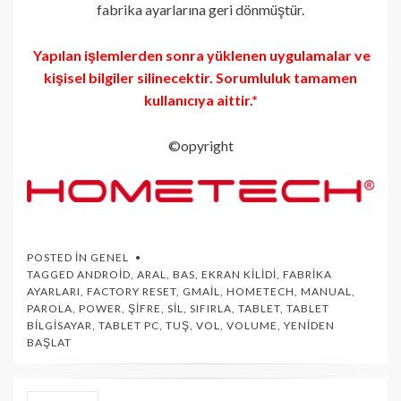
fabrika ayarlarına geri dönmüştür.
Yapılan işlemlerden sonra yüklenen uygulamalar ve
kişisel bilgiler silinecektir. Sorumluluk tamamen
kullanıcıya aittir.*
©opyright
POSTED IN
GENEL
TAGGED
ANDROID
,
ARAL
,
BAS
,
EKRAN KILIDI
,
FABRIKA
AYARLARI
,
FACTORY RESET
,
GMAIL
,
HOMETECH
,
MANUAL
,
PAROLA
,
POWER
,
ŞIFRE
,
SIL
,
SIFIRLA
,
TABLET
,
TABLET
BILGISAYAR
,
TABLET PC
,
TUŞ
,
VOL
,
VOLUME
,
YENIDEN
BAŞLAT