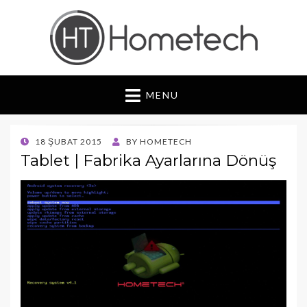
Hometech | Blog
"Daima yenilikçi, Daima güvenilir"
MENU
POSTED
18 ŞUBAT 2015
BY
HOMETECH
ON
Tablet | Fabrika Ayarlarına Dönüş