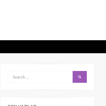
Search
SEARCH
for: