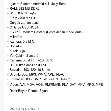
• İşletim Sistemi: Android 4.1. Jelly Bean
• RAM: 512 MB DDR3
• WiFi: 802.11 b/g/n
• 3,7 v 2700 Ma Pil
• Gerçek zaman saati
• OTG ve USB HOST
• 3G USB Modem Desteği (Desteklenen modellerde)
• Mikrofon
• Kamera: 0.3 M Ön
• Hoparlör
• Kulaklık jakı
• Yer Çekimi Sensörü
• Çalışma Sıcaklığı : –10~60 °C
• Dil: Türkçe dahil çoklu dil
• Boyutlar: 193x120x10,8 mm
• Uyumlu Ses: MP3, WMA, APE, FLAC
• Formatlar: JPG, BMP, GIF ve PNG Resim
• Video: AVI, MOV, VOB, RM/RMVB, FLV, DAT, MKV, MPG, MPE
•
Renk;Beyaz-Pembe-Siyah
POSTED IN
GENEL