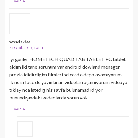
CEVAPLA
veysel akbas
21 Ocak 2015, 10:11
iyi günler HOMETECH QUAD TAB TABLET PC tablet
aldım iki tane sorunum var android dowland menager
proyla ididirdigim filmleri sd card a depolayamıyorum
ikincisi face de yayınlanan videoları açamıyorum videoya
tıklayınca istediginiz sayfa bulunamadı diyor
bunundışındaki vedeolarda sorun yok
CEVAPLA