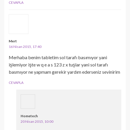
CEVAPLA
Mert
16 Nisan 2015, 17:40
Merhaba benim tabletim sol tarafı basımıyor yani
işlemiyor işte w q e a s 123 z x tuşlar yani sol tarafı
basmıyor ne yapmam gerekir yardım ederseniz sevinirim
CEVAPLA
Hometech
20 Nisan 2015, 10:00