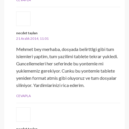
necdet taylan
21 Aralık 2014, 11:01
Mehmet bey merhaba, dosyada belirttlgi gibi tum
islemleri yaptim, tum yazilimi tablete tekrar yukledi.
Guncellemeleri her seferinde bu yontemle mi
yuklememiz gerekiyor. Cunku bu yontemle tablete
yeniden format atmis gibi oluyoruz ve tum dosyalar
siliniyor. Yardimlarinizi rica ederim.
CEVAPLA
necdet taylan