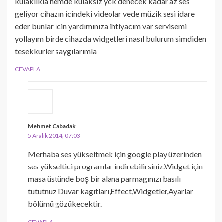
kulaklıkla hemde kulaksız yok denecek kadar az ses
geliyor cihazın icindeki videolar vede müzik sesi idare
eder bunlar icin yardımınıza ihtiyacım var servisemi
yollayım birde cihazda widgetleri nasıl bulurum simdiden
tesekkurler saygılarımla
CEVAPLA
Mehmet Cabadak
5 Aralık 2014, 07:03
Merhaba ses yükseltmek için google play üzerinden
ses yükseltici programlar indirebilirsiniz.Widget için
masa üstünde boş bir alana parmagınızı basılı
tututnuz Duvar kagıtları,Effect,Widgetler,Ayarlar
bölümü gözükecektir.
CEVAPLA