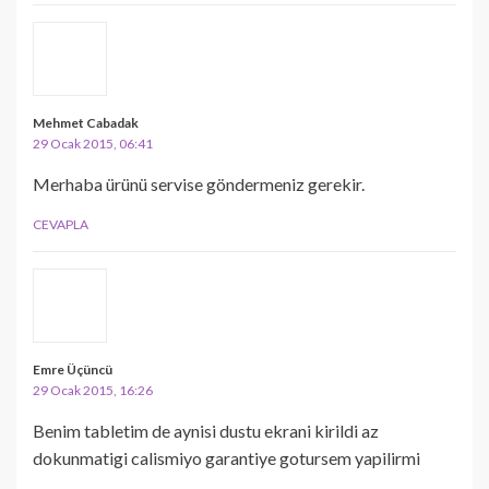
Mehmet Cabadak
29 Ocak 2015, 06:41
Merhaba ürünü servise göndermeniz gerekir.
CEVAPLA
Emre Üçüncü
29 Ocak 2015, 16:26
Benim tabletim de aynisi dustu ekrani kirildi az
dokunmatigi calismiyo garantiye gotursem yapilirmi