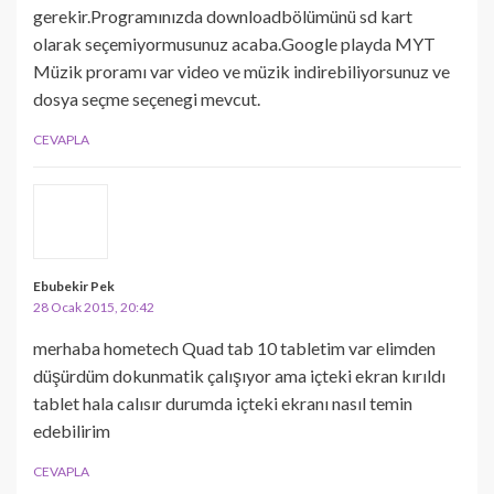
gerekir.Programınızda downloadbölümünü sd kart
olarak seçemiyormusunuz acaba.Google playda MYT
Müzik proramı var video ve müzik indirebiliyorsunuz ve
dosya seçme seçenegi mevcut.
CEVAPLA
Ebubekir Pek
28 Ocak 2015, 20:42
merhaba hometech Quad tab 10 tabletim var elimden
düşürdüm dokunmatik çalışıyor ama içteki ekran kırıldı
tablet hala calısır durumda içteki ekranı nasıl temin
edebilirim
CEVAPLA