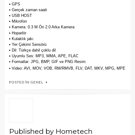
• GPS
• Gerçek zaman saati
• USB HOST
• Mikrofon
• Kamera: 0.3 M Ön 2.0 Arka Kamera
• Hoparlör
• Kulaklık jakı
• Yer Çekimi Sensörü
• Dil: Türkçe dahil çoklu dil
• Uyumlu Ses: MP3, WMA, APE, FLAC
• Formatlar: JPG, BMP, GIF ve PNG Resim
• Video: AVI, MOV, VOB, RM/RMVB, FLV, DAT, MKV, MPG, MPE
POSTED IN
GENEL
Published by
Hometech