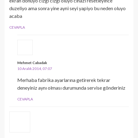
ekran donuyo cizgi cizgi oluyo cihazi resetleyince
duzeliyo ama sonra yine ayni seyi yapiyo bu neden oluyo
acaba
CEVAPLA
Mehmet Cabadak
10 Aralık 2014, 07:07
Merhaba fabrika ayarlarına getirerek tekrar
deneyiniz aynı olması durumunda servise gönderiniz
CEVAPLA