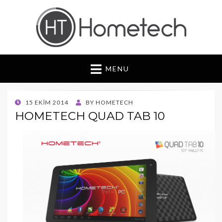
Hometech | Blog
"Daima yenilikçi, Daima güvenilir"
MENU
POSTED
15 EKIM 2014
BY
HOMETECH
ON
HOMETECH QUAD TAB 10