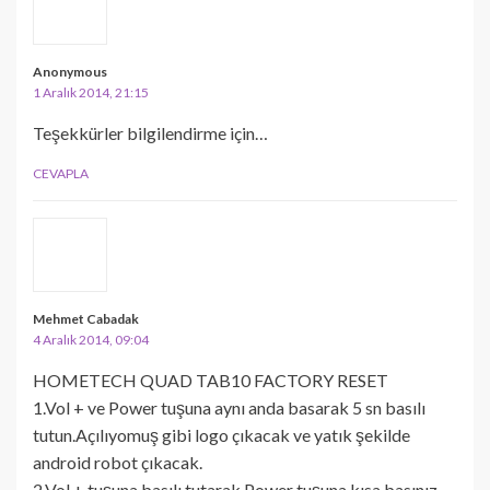
Anonymous
1 Aralık 2014, 21:15
Teşekkürler bilgilendirme için…
CEVAPLA
Mehmet Cabadak
4 Aralık 2014, 09:04
HOMETECH QUAD TAB10 FACTORY RESET
1.Vol + ve Power tuşuna aynı anda basarak 5 sn basılı
tutun.Açılıyomuş gibi logo çıkacak ve yatık şekilde
android robot çıkacak.
2.Vol + tuşuna basılı tutarak Power tuşuna kısa basınız