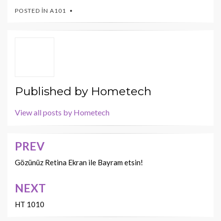
POSTED IN
A101
Published by
Hometech
View all posts by Hometech
PREV
Yazı
dolaşımı
Gözünüz Retina Ekran ile Bayram etsin!
NEXT
HT 1010