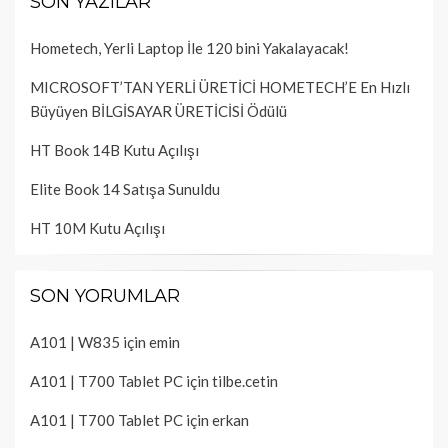
SON YAZILAR
Hometech, Yerli Laptop İle 120 bini Yakalayacak!
MICROSOFT’TAN YERLİ ÜRETİCİ HOMETECH’E En Hızlı
Büyüyen BİLGİSAYAR ÜRETİCİSİ Ödülü
HT Book 14B Kutu Açılışı
Elite Book 14 Satışa Sunuldu
HT 10M Kutu Açılışı
SON YORUMLAR
A101 | W835
için
emin
A101 | T700 Tablet PC
için
tilbe.cetin
A101 | T700 Tablet PC
için
erkan