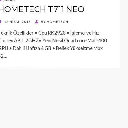
HOMETECH T711 NEO
POSTED
12 NISAN 2013
BY
HOMETECH
ON
Teknik Özellikler • Cpu RK2928 • İşlemci ve Hız:
Cortex A9,1.2GHZ• Yeni Nesil Quad core Mali-400
GPU • Dahili Hafıza 4 GB • Bellek Yükseltme Max
32…