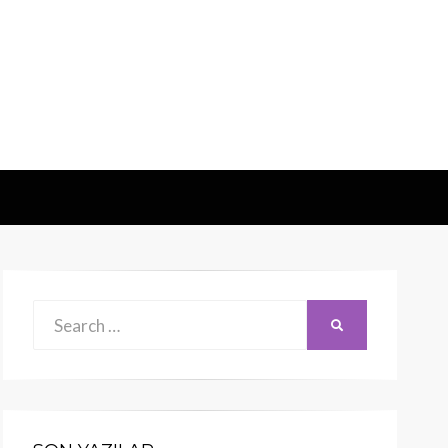
Search
SEARCH
for: