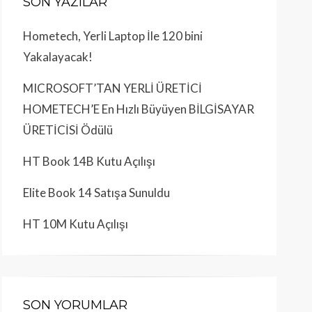
SON YAZILAR
Hometech, Yerli Laptop İle 120 bini
Yakalayacak!
MICROSOFT’TAN YERLİ ÜRETİCİ
HOMETECH’E En Hızlı Büyüyen BİLGİSAYAR
ÜRETİCİSİ Ödülü
HT Book 14B Kutu Açılışı
Elite Book 14 Satışa Sunuldu
HT 10M Kutu Açılışı
SON YORUMLAR