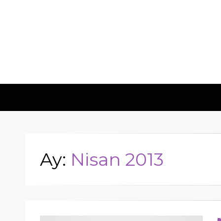
Hometech | Bl
"Daima yenilikçi, Daima güvenilir"
Ay:
Nisan 2013