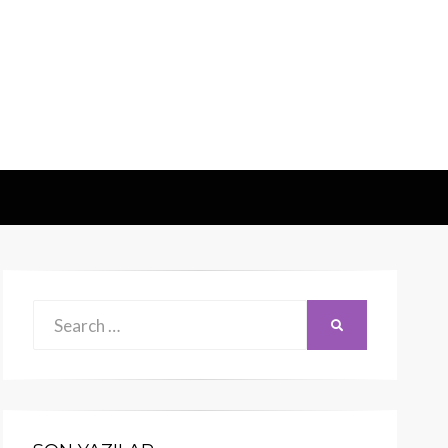
Search
SEARCH
for: