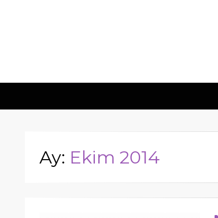
Hometech | Bl
"Daima yenilikçi, Daima güvenilir"
Ay:
Ekim 2014