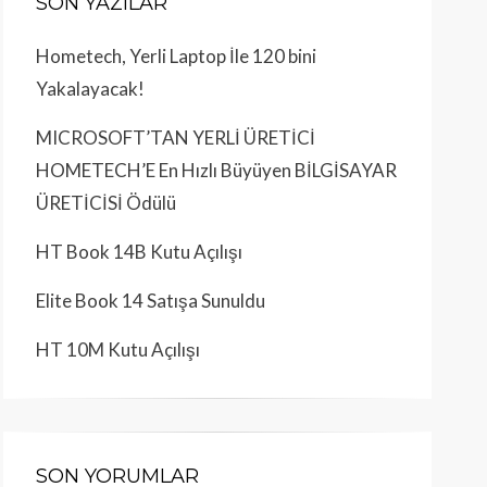
SON YAZILAR
Hometech, Yerli Laptop İle 120 bini
Yakalayacak!
MICROSOFT’TAN YERLİ ÜRETİCİ
HOMETECH’E En Hızlı Büyüyen BİLGİSAYAR
ÜRETİCİSİ Ödülü
HT Book 14B Kutu Açılışı
Elite Book 14 Satışa Sunuldu
HT 10M Kutu Açılışı
SON YORUMLAR