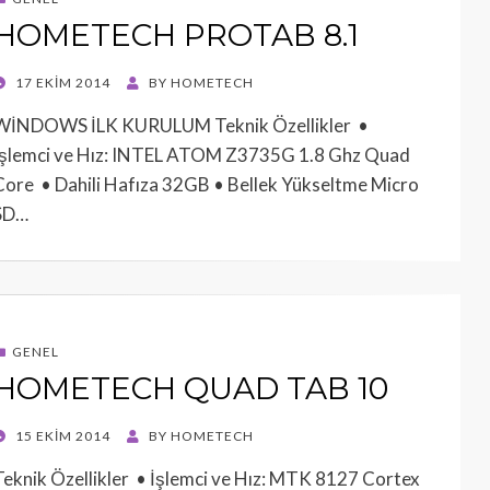
HOMETECH PROTAB 8.1
POSTED
17 EKIM 2014
BY
HOMETECH
ON
WİNDOWS İLK KURULUM Teknik Özellikler •
İşlemci ve Hız: INTEL ATOM Z3735G 1.8 Ghz Quad
Core • Dahili Hafıza 32GB • Bellek Yükseltme Micro
SD…
GENEL
HOMETECH QUAD TAB 10
POSTED
15 EKIM 2014
BY
HOMETECH
ON
Teknik Özellikler • İşlemci ve Hız: MTK 8127 Cortex