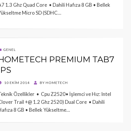
A7 1.3 Ghz Quad Core • Dahili Hafıza 8 GB • Bellek
Yükseltme Micro SD (SDHC…
GENEL
HOMETECH PREMIUM TAB7
IPS
POSTED
10 EKIM 2014
BY
HOMETECH
ON
Teknik Özellikler • Cpu Z2520• İşlemci ve Hız: Intel
Clover Trail +@ 1.2 Ghz 2520) Dual Core • Dahili
Hafıza 8 GB • Bellek Yükseltme…