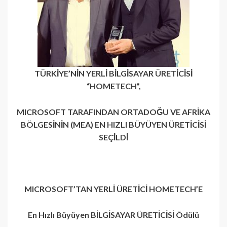
TÜRKİYE’NİN YERLİ BİLGİSAYAR ÜRETİCİSİ
“HOMETECH”,
MICROSOFT TARAFINDAN ORTADOĞU VE AFRİKA
BÖLGESİNİN (MEA) EN HIZLI BÜYÜYEN ÜRETİCİSİ
SEÇİLDİ
MICROSOFT’TAN YERLİ ÜRETİCİ HOMETECH’E
En Hızlı Büyüyen BİLGİSAYAR ÜRETİCİSİ Ödülü