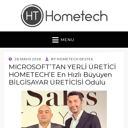
Hometech | Blog
"Daima yenilikçi, Daima güvenilir"
MENU
POSTED
28 MAYIS 2018
BY
HOMETECH DESTEK
ON
MICROSOFT’TAN YERLİ ÜRETİCİ
HOMETECH’E En Hızlı Büyüyen
BİLGİSAYAR ÜRETİCİSİ Ödülü