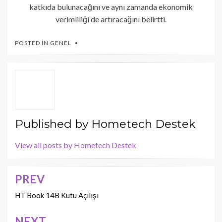
katkıda bulunacağını ve aynı zamanda ekonomik
verimliliği de artıracağını belirtti.
POSTED IN
GENEL
Published by
Hometech Destek
View all posts by Hometech Destek
PREV
Yazı
dolaşımı
HT Book 14B Kutu Açılışı
NEXT