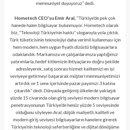
memnuniyet duyuyoruz” dedi.
Hometech CEO’su Emir Aral,
“Türkiye’de pek çok
hanede halen bilgisayar bulunmuyor. Hometech olarak
biz, “Teknoloji Türkiye’nin hakkı” sloganıyla yola çıktık.
Türk tüketicisinin teknolojiyi daha verimli kullanması için
hem modern, hem uygun fiyatlı dizüstü bilgisayarlara
odaklandık. Markamıza ve çalışanlarımıza yaptığımız
yatırımlarla, hedef kitlemizin ihtiyaçlarını doğru şekilde
adresleyerek, satış sonrası hizmet kalitemizi en iyi
seviyeye getirmeyi başararak müşteri memnuniyetimizi
artırdık ve 1 sene içerisinde pazar payımızı 3 katına
çıkardık” dedi. Dünyada gelişmiş ülkelerde yaklaşık
yüzde 15 civarında olan giriş seviyesi modern bilgisayar
penetrasyonunun Türkiye’de henüz yüzde 5 seviyesinde
olduğunu söyleyen Aral, düşük maliyetli, kaliteli ve
modern giriş seviyesi bilgisayarların hanelere girerek
Türkiye’nin teknoloji seferberliğine ve dijital dönüşüme