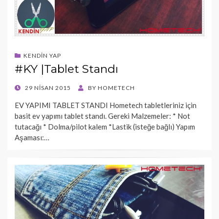
KENDIN YAP
#KY |Tablet Standı
POSTED
29 NISAN 2015
BY
HOMETECH
ON
EV YAPIMI TABLET STANDI Hometech tabletleriniz için
basit ev yapımı tablet standı. Gereki Malzemeler: * Not
tutacağı * Dolma/pilot kalem *Lastik (isteğe bağlı) Yapım
Aşaması:…