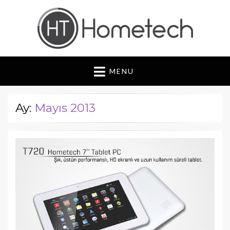
Hometech | Blog
"Daima yenilikçi, Daima güvenilir"
MENU
Ay:
Mayıs 2013