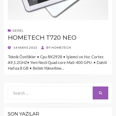
GENEL
HOMETECH T720 NEO
POSTED
14 MAYIS 2013
BY
HOMETECH
ON
Teknik Özellikler • Cpu RK2928 • İşlemci ve Hız: Cortex
A9,1.2GHZ• Yeni Nesil Quad core Mali-400 GPU • Dahili
Hafıza 8 GB • Bellek Yükseltme…
Search
SEARCH
for:
SON YAZILAR