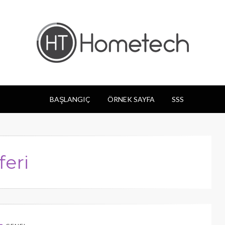
og
BAŞLANGIÇ
ÖRNEK SAYFA
SSS
feri