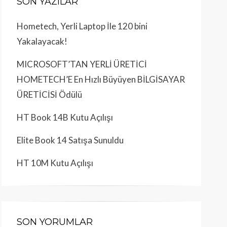
SON YAZILAR
Hometech, Yerli Laptop İle 120 bini
Yakalayacak!
MICROSOFT’TAN YERLİ ÜRETİCİ
HOMETECH’E En Hızlı Büyüyen BİLGİSAYAR
ÜRETİCİSİ Ödülü
HT Book 14B Kutu Açılışı
Elite Book 14 Satışa Sunuldu
HT 10M Kutu Açılışı
SON YORUMLAR