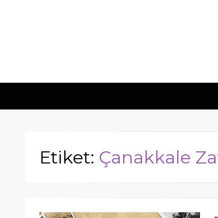
Hometech | Bl
"Daima yenilikçi, Daima güvenilir"
Etiket:
Çanakkale Za