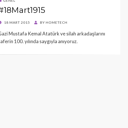
GENEL
#18Mart1915
POSTED
18 MART 2015
BY
HOMETECH
ON
Gazi Mustafa Kemal Atatürk ve silah arkadaşlarını
zaferin 100. yılında saygıyla anıyoruz.