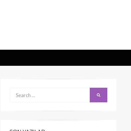
Search
SEARCH
for: