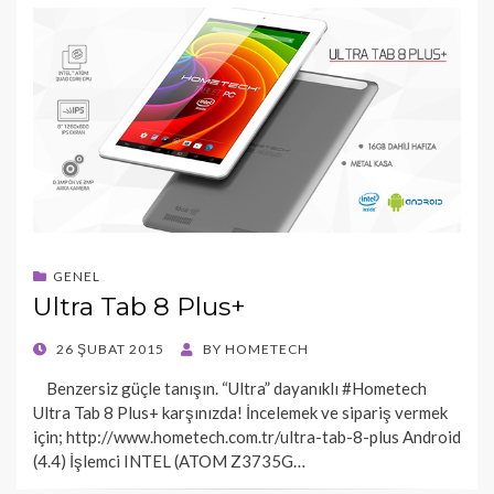
GENEL
Ultra Tab 8 Plus+
POSTED
26 ŞUBAT 2015
BY
HOMETECH
ON
Benzersiz güçle tanışın. “Ultra” dayanıklı #Hometech
Ultra Tab 8 Plus+ karşınızda! İncelemek ve sipariş vermek
için; http://www.hometech.com.tr/ultra-tab-8-plus Android
(4.4) İşlemci INTEL (ATOM Z3735G…