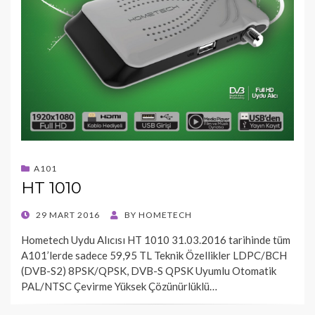
A101
HT 1010
POSTED
29 MART 2016
BY
HOMETECH
ON
Hometech Uydu Alıcısı HT 1010 31.03.2016 tarihinde tüm
A101’lerde sadece 59,95 TL Teknik Özellikler LDPC/BCH
(DVB-S2) 8PSK/QPSK, DVB-S QPSK Uyumlu Otomatik
PAL/NTSC Çevirme Yüksek Çözünürlüklü…