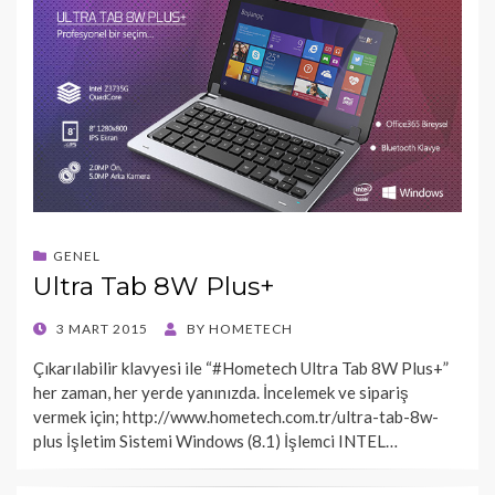
GENEL
Ultra Tab 8W Plus+
POSTED
3 MART 2015
BY
HOMETECH
ON
Çıkarılabilir klavyesi ile “#Hometech Ultra Tab 8W Plus+”
her zaman, her yerde yanınızda. İncelemek ve sipariş
vermek için; http://www.hometech.com.tr/ultra-tab-8w-
plus İşletim Sistemi Windows (8.1) İşlemci INTEL…