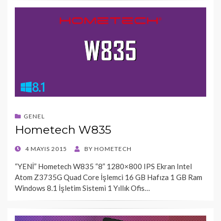
GENEL
Hometech W835
POSTED
4 MAYIS 2015
BY
HOMETECH
ON
“YENİ” Hometech W835 “8” 1280×800 IPS Ekran Intel
Atom Z3735G Quad Core İşlemci 16 GB Hafıza 1 GB Ram
Windows 8.1 İşletim Sistemi 1 Yıllık Ofis…