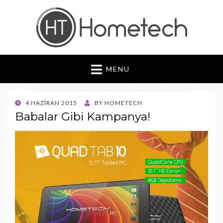
Hometech | Blog
"Daima yenilikçi, Daima güvenilir"
MENU
POSTED
4 HAZIRAN 2015
BY
HOMETECH
ON
Babalar Gibi Kampanya!