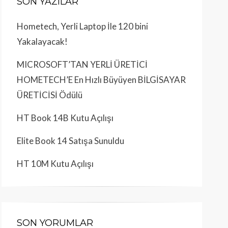
SON YAZILAR
Hometech, Yerli Laptop İle 120 bini
Yakalayacak!
MICROSOFT’TAN YERLİ ÜRETİCİ
HOMETECH’E En Hızlı Büyüyen BİLGİSAYAR
ÜRETİCİSİ Ödülü
HT Book 14B Kutu Açılışı
Elite Book 14 Satışa Sunuldu
HT 10M Kutu Açılışı
SON YORUMLAR