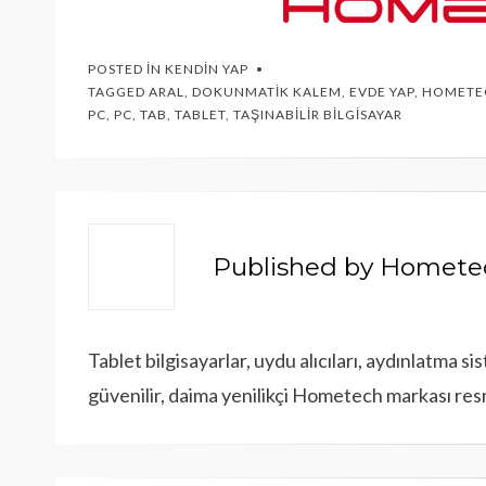
POSTED IN
KENDIN YAP
TAGGED
ARAL
,
DOKUNMATIK KALEM
,
EVDE YAP
,
HOMETE
PC
,
PC
,
TAB
,
TABLET
,
TAŞINABILIR BILGISAYAR
Published by
Homete
Tablet bilgisayarlar, uydu alıcıları, aydınlatma s
güvenilir, daima yenilikçi Hometech markası resm