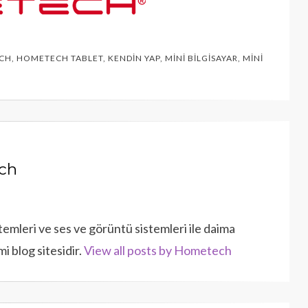
CH
,
HOMETECH TABLET
,
KENDIN YAP
,
MINI BILGISAYAR
,
MINI
ch
istemleri ve ses ve görüntü sistemleri ile daima
i blog sitesidir.
View all posts by Hometech