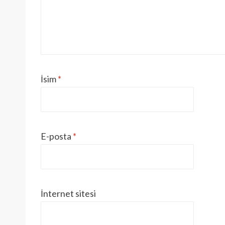
İsim
*
E-posta
*
İnternet sitesi