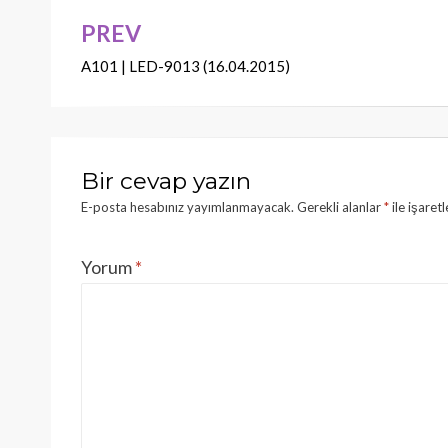
PREV
Yazı
A101 | LED-9013 (16.04.2015)
dolaşımı
Bir cevap yazın
E-posta hesabınız yayımlanmayacak.
Gerekli alanlar
*
ile işaret
Yorum
*