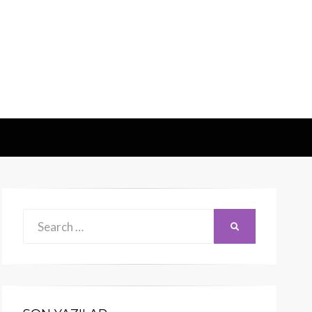
Search
SEARCH
for: