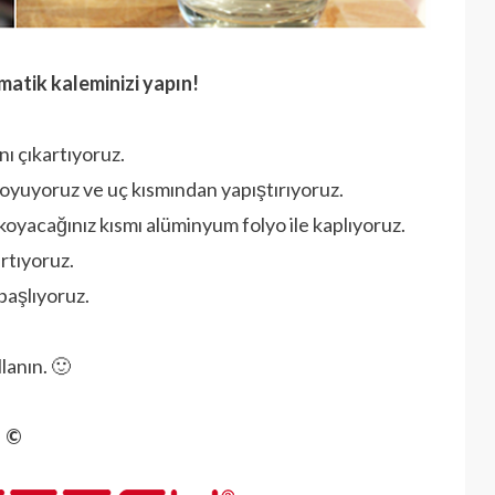
atik kaleminizi yapın!
nı çıkartıyoruz.
oyuyoruz ve uç kısmından yapıştırıyoruz.
oyacağınız kısmı alüminyum folyo ile kaplıyoruz.
rtıyoruz.
başlıyoruz.
lanın. 🙂
©