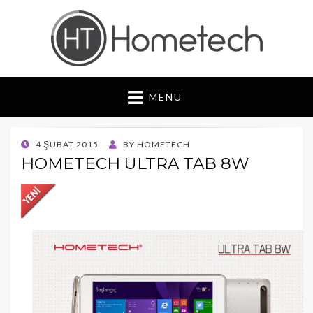
Hometech | Blog
"Daima yenilikçi, Daima güvenilir"
MENU
POSTED
4 ŞUBAT 2015
BY
HOMETECH
ON
HOMETECH ULTRA TAB 8W