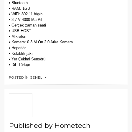
•
Bluetooth
• RAM: 1GB
• WiFi: 802.11 b/g/n
• 3,7 V 4000 Ma Pil
• Gerçek zaman saati
• USB HOST
• Mikrofon
• Kamera: 0.3 M Ön 2.0 Arka Kamera
• Hoparlör
• Kulaklık jakı
• Yer Çekimi Sensörü
• Dil: Türkçe
POSTED IN
GENEL
Published by
Hometech