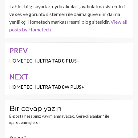
Tablet bilgisayarlar, uydu alıcıları, aydınlatma sistemleri
ve ses ve görüntü sistemleri ile daima güvenilir, daima
yenilikçi Hometech markası resmi blog sitesidir.
View all
posts by Hometech
PREV
Yazı
dolaşımı
HOMETECH ULTRA TAB 8 PLUS+
NEXT
HOMETECH ULTRA TAB 8W PLUS+
Bir cevap yazın
E-posta hesabınız yayımlanmayacak.
Gerekli alanlar
*
ile
işaretlenmişlerdir
Yorum
*