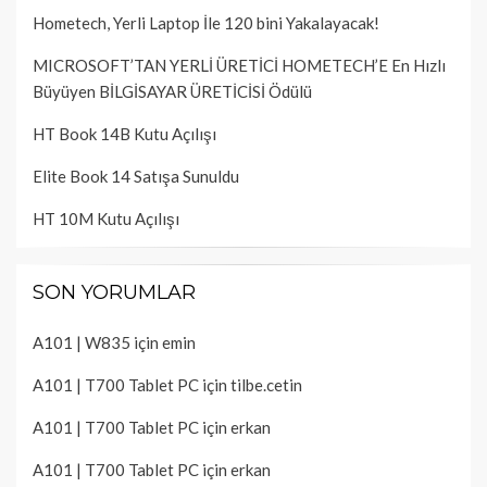
Hometech, Yerli Laptop İle 120 bini Yakalayacak!
MICROSOFT’TAN YERLİ ÜRETİCİ HOMETECH’E En Hızlı
Büyüyen BİLGİSAYAR ÜRETİCİSİ Ödülü
HT Book 14B Kutu Açılışı
Elite Book 14 Satışa Sunuldu
HT 10M Kutu Açılışı
SON YORUMLAR
A101 | W835
için
emin
A101 | T700 Tablet PC
için
tilbe.cetin
A101 | T700 Tablet PC
için
erkan
A101 | T700 Tablet PC
için
erkan