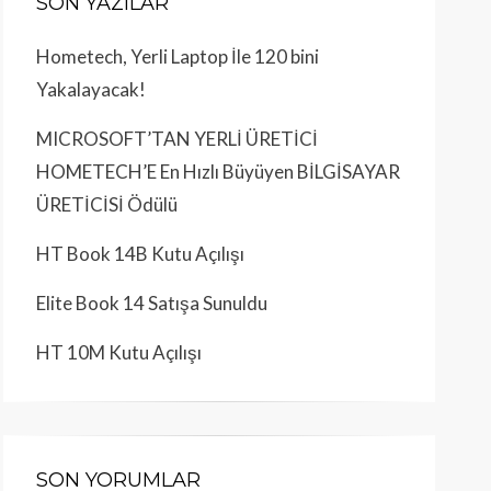
SON YAZILAR
Hometech, Yerli Laptop İle 120 bini
Yakalayacak!
MICROSOFT’TAN YERLİ ÜRETİCİ
HOMETECH’E En Hızlı Büyüyen BİLGİSAYAR
ÜRETİCİSİ Ödülü
HT Book 14B Kutu Açılışı
Elite Book 14 Satışa Sunuldu
HT 10M Kutu Açılışı
SON YORUMLAR