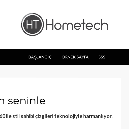
og
BAŞLANGIÇ
ÖRNEK SAYFA
SSS
n seninle
ile stil sahibi çizgileri teknolojiyle harmanlıyor.