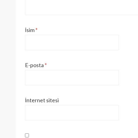
İsim
*
E-posta
*
İnternet sitesi