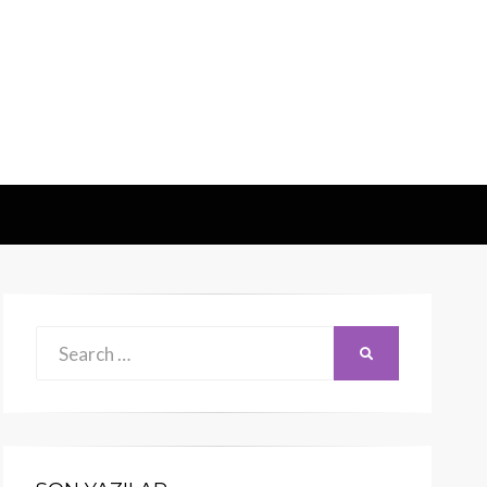
Search
SEARCH
for: