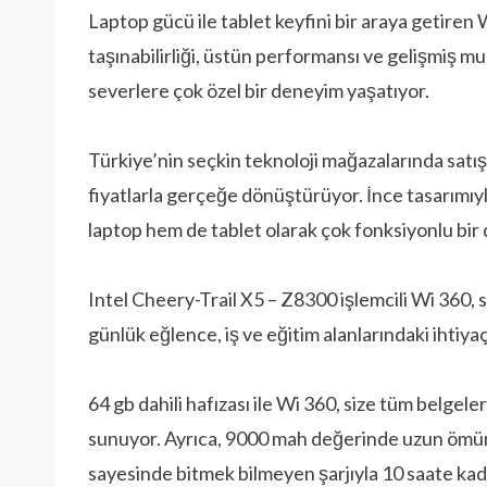
Laptop gücü ile tablet keyfini bir araya getiren
taşınabilirliği, üstün performansı ve gelişmiş m
severlere çok özel bir deneyim yaşatıyor.
Türkiye’nin seçkin teknoloji mağazalarında satış
fiyatlarla gerçeğe dönüştürüyor. İnce tasarımıyl
laptop hem de tablet olarak çok fonksiyonlu bi
Intel Cheery-Trail X5 – Z8300 işlemcili Wi 360,
günlük eğlence, iş ve eğitim alanlarındaki ihtiyaç
64 gb dahili hafızası ile Wi 360, size tüm belgel
sunuyor. Ayrıca, 9000 mah değerinde uzun ömürlü
sayesinde bitmek bilmeyen şarjıyla 10 saate kada