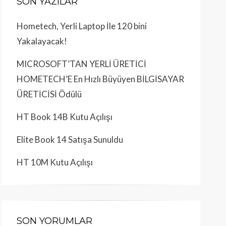
SON YAZILAR
Hometech, Yerli Laptop İle 120 bini
Yakalayacak!
MICROSOFT’TAN YERLİ ÜRETİCİ
HOMETECH’E En Hızlı Büyüyen BİLGİSAYAR
ÜRETİCİSİ Ödülü
HT Book 14B Kutu Açılışı
Elite Book 14 Satışa Sunuldu
HT 10M Kutu Açılışı
SON YORUMLAR