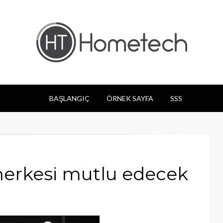
og
BAŞLANGIÇ
ÖRNEK SAYFA
SSS
herkesi mutlu edecek