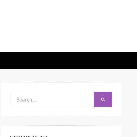
Search
SEARCH
for: