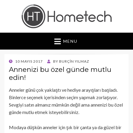
Hometech | Blog
"Daima yenilikçi, Daima güvenilir"
MENU
POSTED
10 MAYIS 2017
BY
BURÇIN YILMAZ
ON
Annenizi bu özel günde mutlu
edin!
Anneler günü çok yaklaştı ve hediye arayışları başladı.
Binlerce seçenek içerisinden seçim yapmak zorlaşıyor.
Sevgiyi satın almanız mümkün değil ama annenizi bu özel
günde mutlu etmek isteyebilirsiniz.
Modaya düşkün anneler için şık bir çanta ya da güzel bir