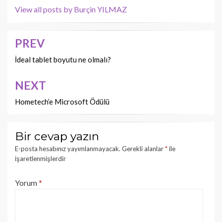
View all posts by Burçin YILMAZ
PREV
Yazı
dolaşımı
İdeal tablet boyutu ne olmalı?
NEXT
Hometech’e Microsoft Ödülü
Bir cevap yazın
E-posta hesabınız yayımlanmayacak.
Gerekli alanlar
*
ile
işaretlenmişlerdir
Yorum
*